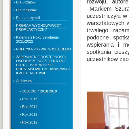
rozwoju, autor
Dla uczniów
Markiem Szuraw
Dla rodziców
uczestniczyła w
Dla nauczycieli
warsztatowych w
PRGRAM WYCHOWAWCZY,
trwałego zapam
PROFILAKTYCZNY
podobne spotk
Kalendarz Roku Szkolnego
2021/2022
wspierania i m
POLITYKA PRYWATNOŚCI, RODO
spotkania ciesz
ZAPEWNIENIE DOSTĘPNOŚCI
uczestników zao
OSOBOM ZE SZCZEGÓLNYMI
POTRZEBAMI W SZKOLE
PODSTAWOWEJ IM. JANA PAWŁA
Dar
II W GIERAŁTOWIE
Archiwum
2016 2017 2018 2019
Rok 2015
Rok 2014
Rok 2013
Rok 2012