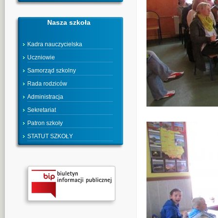
Nasza szkoła
Kadra nauczycielska
Uczniowie
Samorząd szkolny
Rada rodziców
Administracja
Sekretariat
Patron szkoły
STATUT SZKOŁY