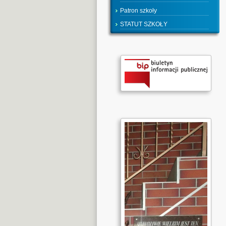
Patron szkoły
STATUT SZKOŁY