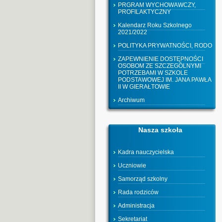
PRGRAM WYCHOWAWCZY,
PROFILAKTYCZNY
Kalendarz Roku Szkolnego
2021/2022
POLITYKA PRYWATNOŚCI, RODO
ZAPEWNIENIE DOSTĘPNOŚCI
OSOBOM ZE SZCZEGÓLNYMI
POTRZEBAMI W SZKOLE
PODSTAWOWEJ IM. JANA PAWŁA
II W GIERAŁTOWIE
Archiwum
Nasza szkoła
Kadra nauczycielska
Uczniowie
Samorząd szkolny
Rada rodziców
Administracja
Sekretariat