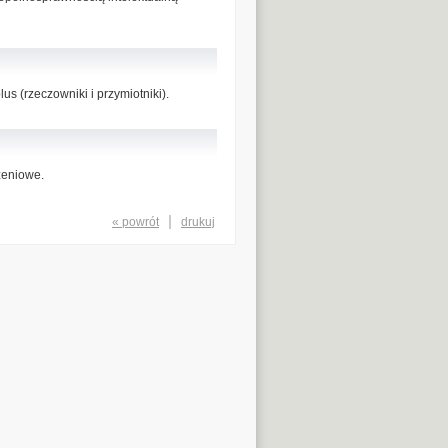
us (rzeczowniki i przymiotniki).
zeniowe.
« powrót
drukuj