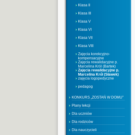
Klasa II
Klasa III
Klasa V
Klasa VI
Klasa VII
Klasa VIII
Zajęcia korekcyjno-
kompensacyjne
Zajęcia rewalidacyjne p.
Marcelina Król (Bartek)
Zajęcia rewalidacyjne p.
Marcelina Król (Sławek)
zajęcia logopedyczne
pedagog
KONKURS „ZOSTAŃ W DOMU”
Plany lekcji
Dla uczniów
Dla rodziców
Dla nauczycieli