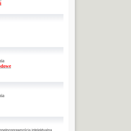
i
nia
rodowe
nia
iepełnosprawnością intelektualną