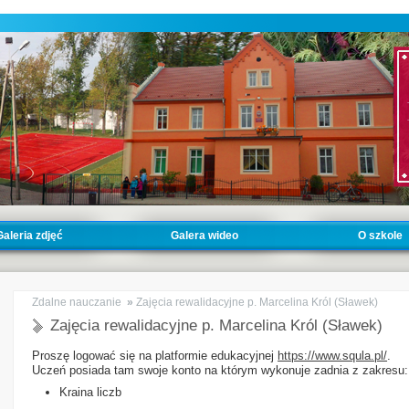
Galeria zdjęć
Galera wideo
O szkole
Zdalne nauczanie
»
Zajęcia rewalidacyjne p. Marcelina Król (Sławek)
Zajęcia rewalidacyjne p. Marcelina Król (Sławek)
Proszę logować się na platformie edukacyjnej
https://www.squla.pl/
.
Uczeń posiada tam swoje konto na którym wykonuje zadnia z zakresu:
Kraina liczb