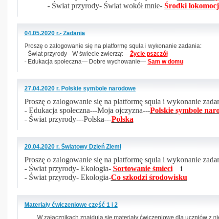
- Świat przyrody- Świat wokół mnie-
Środki lokomocj
04.05.2020 r.- Zadania
Proszę o zalogowanie się na platformę squla i wykonanie zadania:
- Świat przyrody-- W świecie zwierząt—
Życie pszczół
- Edukacja społeczna— Dobre wychowanie—
Sam w domu
27.04.2020 r. Polskie symbole narodowe
Proszę o zalogowanie się na platformę squla i wykonanie zada
- Edukacja społeczna---Moja ojczyzna---
Polskie symbole na
- Świat przyrody---Polska---
Polska
20.04.2020 r. Światowy Dzień Ziemi
Proszę o zalogowanie się na platformę squla i wykonanie zada
- Świat przyrody- Ekologia-
Sortowanie śmieci
i
-
Świat przyrody- Ekologia-
Co szkodzi środowisku
Materiały ćwiczeniowe część 1 i 2
W załącznikach znajdują się materiały ćwiczeniowe dla uczniów z n