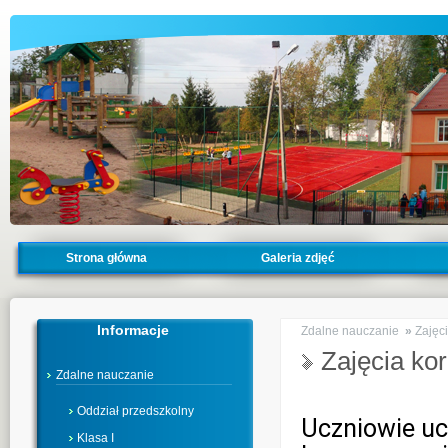
Strona główna
Galeria zdjęć
Informacje
Zdalne nauczanie
»
Zajęc
Zajęcia ko
Zdalne nauczanie
Oddział przedszkolny
Uczniowie uc
Klasa I