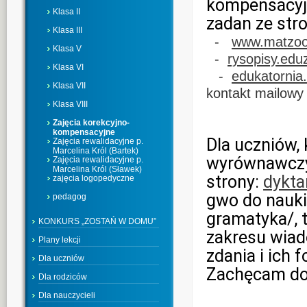
kompensacyj
Klasa II
zadan ze stro
Klasa III
-
www.matzoo
Klasa V
-
rysopisy.ed
Klasa VI
-
edukatornia
Klasa VII
kontakt mailowy
Klasa VIII
Zajęcia korekcyjno-
kompensacyjne
Dla uczniów, 
Zajęcia rewalidacyjne p.
Marcelina Król (Bartek)
wyrównawczyc
Zajęcia rewalidacyjne p.
Marcelina Król (Sławek)
strony:
dykta
zajęcia logopedyczne
gwo do nauki
pedagog
gramatyka/, 
KONKURS „ZOSTAŃ W DOMU”
zakresu wiad
Plany lekcji
zdania i ich
Dla uczniów
Zachęcam do 
Dla rodziców
Dla nauczycieli