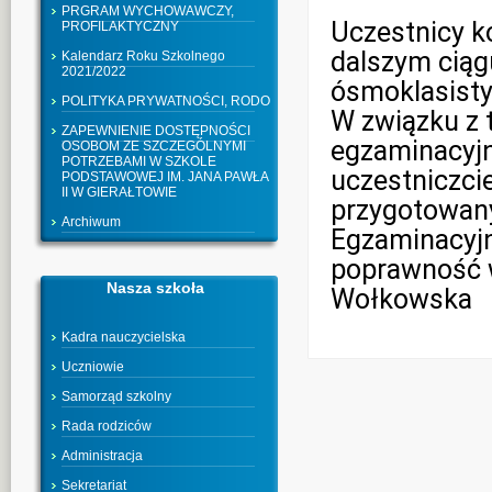
PRGRAM WYCHOWAWCZY,
Uczestnicy k
PROFILAKTYCZNY
dalszym ciąg
Kalendarz Roku Szkolnego
2021/2022
ósmoklasisty
POLITYKA PRYWATNOŚCI, RODO
W związku z 
ZAPEWNIENIE DOSTĘPNOŚCI
egzaminacyjn
OSOBOM ZE SZCZEGÓLNYMI
POTRZEBAMI W SZKOLE
uczestniczci
PODSTAWOWEJ IM. JANA PAWŁA
II W GIERAŁTOWIE
przygotowany
Archiwum
Egzaminacyjn
poprawność 
Nasza szkoła
Wołkowska
Kadra nauczycielska
Uczniowie
Samorząd szkolny
Rada rodziców
Administracja
Sekretariat